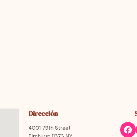
Dirección
4001 79th Street
Elmhurst 11373 NY