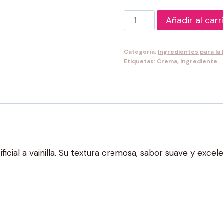
Crema
Añadir al carr
de
Vainilla
Categoría:
Ingredientes para la
cantidad
Etiquetas:
Crema
,
Ingrediente
icial a vainilla. Su textura cremosa, sabor suave y excel