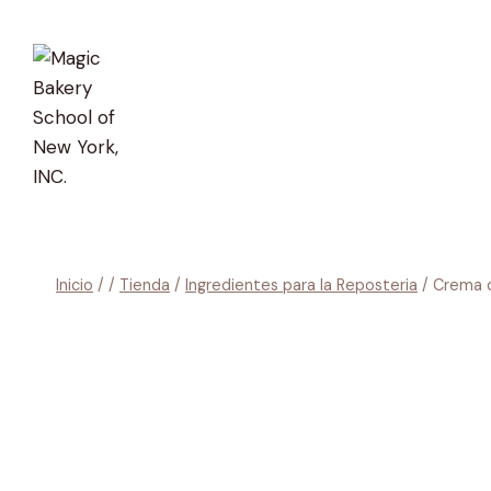
Saltar
al
contenido
Inicio
/
/
Tienda
/
Ingredientes para la Reposteria
/
Crema d