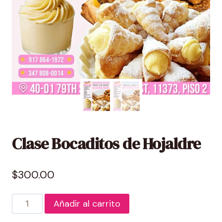
Clase Bocaditos de Hojaldre
$
300.00
Clase
Añadir al carrito
Bocaditos