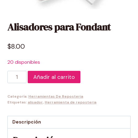
Alisadores para Fondant
$
8.00
20 disponibles
Alisadores
Añadir al carrito
para
Fondant
Categoría:
Herramientas De Reposteria
cantidad
Etiquetas:
alisador
,
Herramienta de reposteria
Descripción