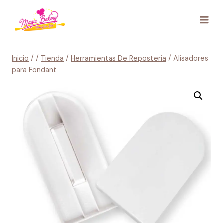
Saltar
al
contenido
Inicio
/
/
Tienda
/
Herramientas De Reposteria
/
Alisadores
para Fondant