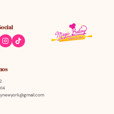
Social
nos
2
014
rynewyork@gmail.com