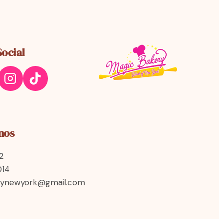
Social
nos
2
014
rynewyork@gmail.com