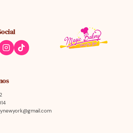
Social
nos
2
014
rynewyork@gmail.com